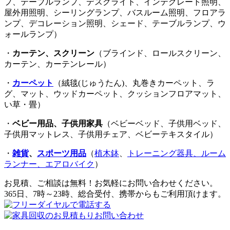
プ、テーブルランプ、デスクライト、インテグレート照明、
屋外用照明、シーリングランプ、バスルーム照明、フロアラ
ンプ、デコレーション照明、シェード、テーブルランプ、ウ
ォールランプ）
・
カーテン、スクリーン
（ブラインド、ロールスクリーン、
カーテン、カーテンレール）
・
カーペット
（絨毯(じゅうたん)、丸巻きカーペット、ラ
グ、マット、ウッドカーペット、クッションフロアマット、
い草・畳）
・
ベビー用品、子供用家具
（ベビーベッド、子供用ベッド、
子供用マットレス、子供用チェア、ベビーテキスタイル）
・
雑貨
、
スポーツ用品
（
植木鉢
、
トレーニング器具、ルーム
ランナー、エアロバイク
）
お見積、ご相談は無料！お気軽にお問い合わせください。
365日、7時～23時、総合受付、携帯からもご利用頂けます。