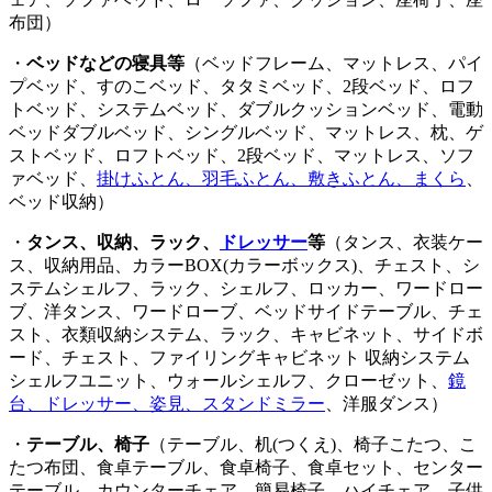
布団）
・
ベッドなどの寝具等
（ベッドフレーム、マットレス、パイ
プベッド、すのこベッド、タタミベッド、2段ベッド、ロフ
トベッド、システムベッド、ダブルクッションベッド、電動
ベッドダブルベッド、シングルベッド、マットレス、枕、ゲ
ストベッド、ロフトベッド、2段ベッド、マットレス、ソフ
ァベッド、
掛けふとん、羽毛ふとん、敷きふとん、まくら
、
ベッド収納）
・
タンス、収納、ラック、
ドレッサー
等
（タンス、衣装ケー
ス、収納用品、カラーBOX(カラーボックス)、チェスト、シ
ステムシェルフ、ラック、シェルフ、ロッカー、ワードロー
ブ、洋タンス、ワードローブ、ベッドサイドテーブル、チェ
スト、衣類収納システム、ラック、キャビネット、サイドボ
ード、チェスト、ファイリングキャビネット 収納システム
シェルフユニット、ウォールシェルフ、クローゼット、
鏡
台、ドレッサー、姿見、スタンドミラー
、洋服ダンス）
・
テーブル、椅子
（テーブル、机(つくえ)、椅子こたつ、こ
たつ布団、食卓テーブル、食卓椅子、食卓セット、センター
テーブル、カウンターチェア、簡易椅子、ハイチェア、子供