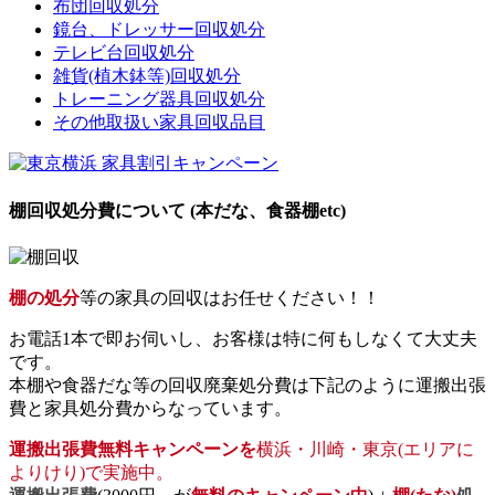
布団回収処分
鏡台、ドレッサー回収処分
テレビ台回収処分
雑貨(植木鉢等)回収処分
トレーニング器具回収処分
その他取扱い家具回収品目
棚回収処分費について (本だな、食器棚etc)
棚の処分
等の家具の回収はお任せください！！
お電話1本で即お伺いし、お客様は特に何もしなくて大丈夫
です。
本棚や食器だな等の回収廃棄処分費は下記のように運搬出張
費と家具処分費からなっています。
運搬出張費無料キャンペーンを
横浜・川崎・東京(エリアに
よりけり)で実施中。