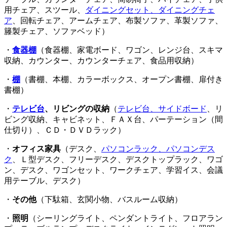
用チェア、スツール、
ダイニングセット、ダイニングチェ
ア
、回転チェア、アームチェア、布製ソファ、革製ソファ、
籐製チェア、ソファベッド）
・
食器棚
（食器棚、家電ボード、ワゴン、レンジ台、スキマ
収納、カウンター、カウンターチェア、食品用収納）
・
棚
（書棚、本棚、カラーボックス、オープン書棚、扉付き
書棚）
・
テレビ台
、リビングの収納
（
テレビ台、サイドボード
、リ
ビング収納、キャビネット、ＦＡＸ台、パーテーション（間
仕切り）、ＣＤ・ＤＶＤラック）
・
オフィス家具
（デスク、
パソコンラック、パソコンデス
ク
、Ｌ型デスク、フリーデスク、デスクトップラック、ワゴ
ン、デスク、ワゴンセット、ワークチェア、学習イス、会議
用テーブル、デスク）
・
その他
（下駄箱、玄関小物、バスルーム収納）
・
照明
（シーリングライト、ペンダントライト、フロアラン