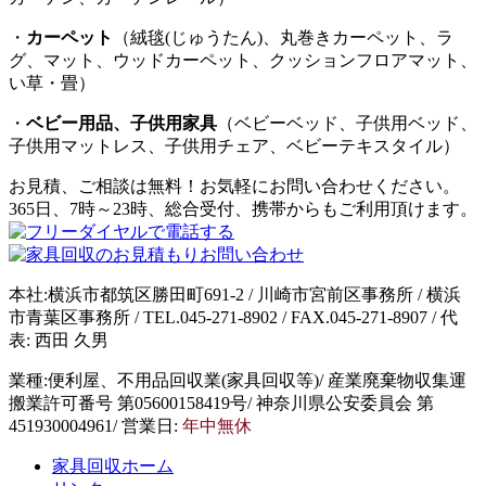
・
カーペット
（絨毯(じゅうたん)、丸巻きカーペット、ラ
グ、マット、ウッドカーペット、クッションフロアマット、
い草・畳）
・
ベビー用品、子供用家具
（ベビーベッド、子供用ベッド、
子供用マットレス、子供用チェア、ベビーテキスタイル）
お見積、ご相談は無料！お気軽にお問い合わせください。
365日、7時～23時、総合受付、携帯からもご利用頂けます。
本社:横浜市都筑区勝田町691-2 / 川崎市宮前区事務所 / 横浜
市青葉区事務所 / TEL.045-271-8902 / FAX.045-271-8907 / 代
表: 西田 久男
業種:便利屋、不用品回収業(家具回収等)/ 産業廃棄物収集運
搬業許可番号 第05600158419号/ 神奈川県公安委員会 第
451930004961/ 営業日:
年中無休
家具回収ホーム