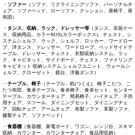
・
ソファー
（ソファ、リクライニングソファ、パーソナルチ
ェア、ソファベッド、ローソファ、クッション、座椅子、座
布団）
・
タンス、収納、ラック、ドレッサー等
（タンス、衣装ケー
ス、収納用品、カラーBOX(カラーボックス)、チェスト、シ
ステムシェルフ、ラック、シェルフ、ロッカー、ワードロー
ブ、洋タンス、ドレッサー、ワードローブ、ベッドサイドテ
ーブル、ドレッサー、チェスト、衣類収納システム、ラッ
ク、キャビネット、サイドボード、チェスト、ファイリング
キャビネット 収納システム シェルフユニット、ウォールシ
ェルフ、クローゼット、鏡台、洋服ダンス）
・
テーブル、椅子
（テーブル、机(つくえ)、椅子こたつ、こ
たつ布団、食卓テーブル、食卓椅子、食卓セット、センター
テーブル、カウンターチェア、簡易椅子、ハイチェア、子供
用チェア、スツール、ダイニングセット、ダイニングチェ
ア、回転チェア、アームチェア、布製ソファ、革製ソファ、
籐製チェア、ソファベッド）
・
食器棚
（食器棚、家電ボード、ワゴン、レンジ台、スキマ
収納、カウンター、カウンターチェア、食品用収納）