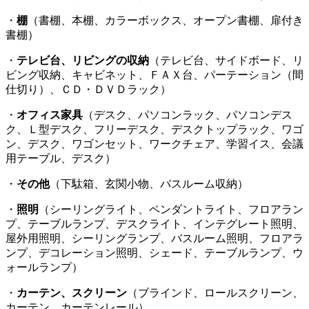
・
棚
（書棚、本棚、カラーボックス、オープン書棚、扉付き
書棚）
・
テレビ台、リビングの収納
（テレビ台、サイドボード、リ
ビング収納、キャビネット、ＦＡＸ台、パーテーション（間
仕切り）、ＣＤ・ＤＶＤラック）
・
オフィス家具
（デスク、パソコンラック、パソコンデス
ク、Ｌ型デスク、フリーデスク、デスクトップラック、ワゴ
ン、デスク、ワゴンセット、ワークチェア、学習イス、会議
用テーブル、デスク）
・
その他
（下駄箱、玄関小物、バスルーム収納）
・
照明
（シーリングライト、ペンダントライト、フロアラン
プ、テーブルランプ、デスクライト、インテグレート照明、
屋外用照明、シーリングランプ、バスルーム照明、フロアラ
ンプ、デコレーション照明、シェード、テーブルランプ、ウ
ォールランプ）
・
カーテン、スクリーン
（ブラインド、ロールスクリーン、
カーテン、カーテンレール）