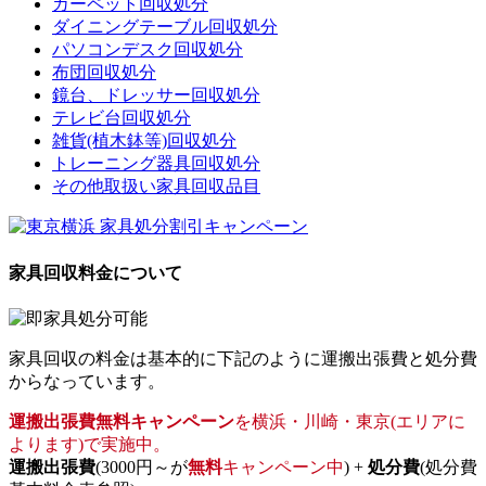
カーペット回収処分
ダイニングテーブル回収処分
パソコンデスク回収処分
布団回収処分
鏡台、ドレッサー回収処分
テレビ台回収処分
雑貨(植木鉢等)回収処分
トレーニング器具回収処分
その他取扱い家具回収品目
家具回収料金について
家具回収の料金は基本的に下記のように運搬出張費と処分費
からなっています。
運搬出張費無料キャンペーン
を横浜・川崎・東京(エリアに
よります)で実施中。
運搬出張費
(3000円～が
無料
キャンペーン中
) +
処分費
(処分費